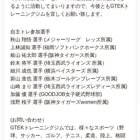
るように活動してまいりますので、今後ともGTEKト
レーニングジムを宜しくお願い致します。
自主トレ参加選手
秋山 翔悟 選手 (メジャーリーグ レッズ所属)
上林誠知 選手 (福岡ソフトバンクホークス所属)
板山 祐太郎 選手(阪神タイガース所属）
鈴木 将平 選手 (埼玉西武ライオンズ 所属）
細川 成也 選手 (横浜ベイスターズ 所属)
新山 進也 選手 (栃木ゴールデンブレーブス所属)
山崎 まり 選手 (埼玉西武ライオンズレディース所属)
加藤 優 選手 (GOODJOB女子硬式野球部)
浅野 桜子 選手 (阪神タイガーズwomen所属)
(お問い合わせ）
GTEKトレーニングジムでは、様々なスポーツ（野
球、サッカー、ゴルフ、テニス、柔道、陸上、格闘